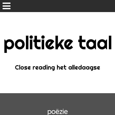
Skip
to
content
politieke taal
Home
Over
Close reading het alledaagse
poëzie