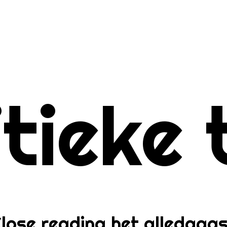
me
itieke 
er
lose reading het alledaag