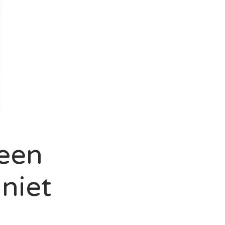
 een
 niet