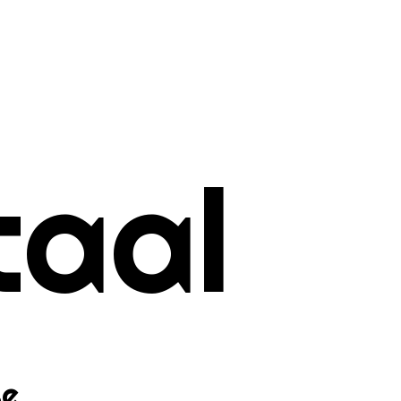
taal
se