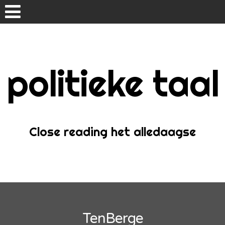
Skip
to
content
politieke taal
Home
Over
Close reading het alledaagse
TenBerge