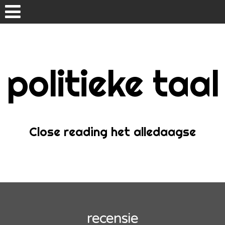
Skip
to
content
politieke taal
Home
Over
Close reading het alledaagse
recensie