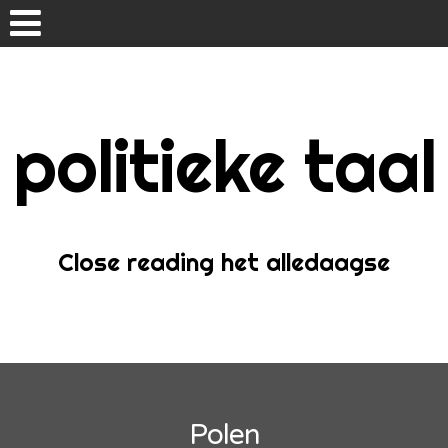
Skip
to
content
politieke taal
Home
Over
Close reading het alledaagse
Polen