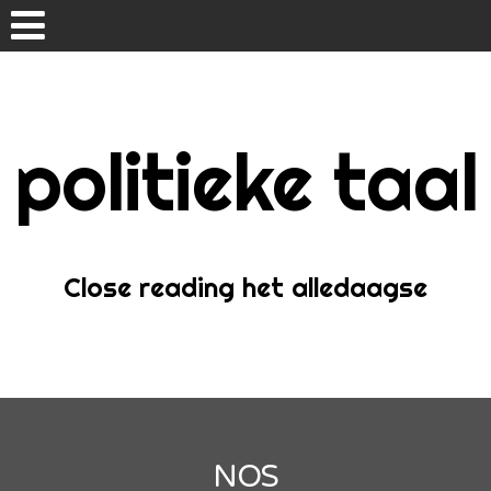
Skip
to
content
politieke taal
Home
Over
Close reading het alledaagse
NOS