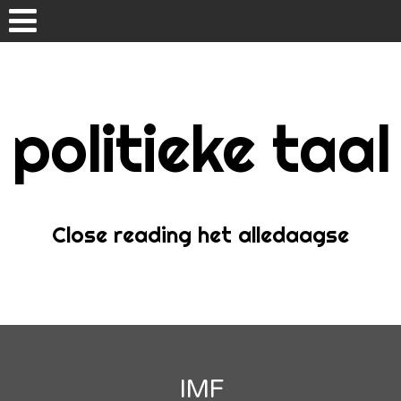
Skip
to
content
politieke taal
Home
Over
Close reading het alledaagse
IMF