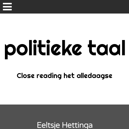
Skip
to
content
politieke taal
Home
Over
Close reading het alledaagse
Eeltsje Hettinga