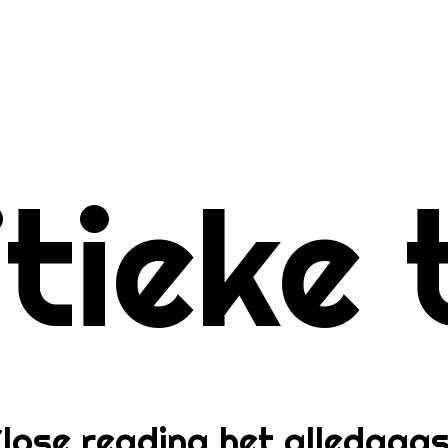
me
itieke 
er
lose reading het alledaag