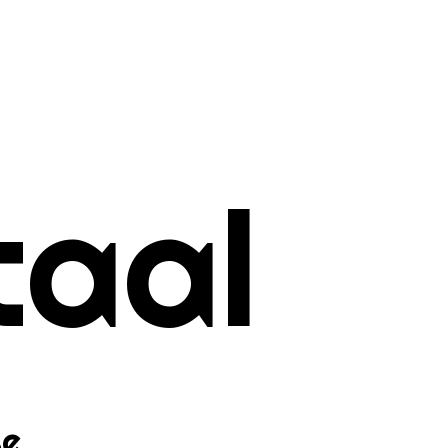
taal
se