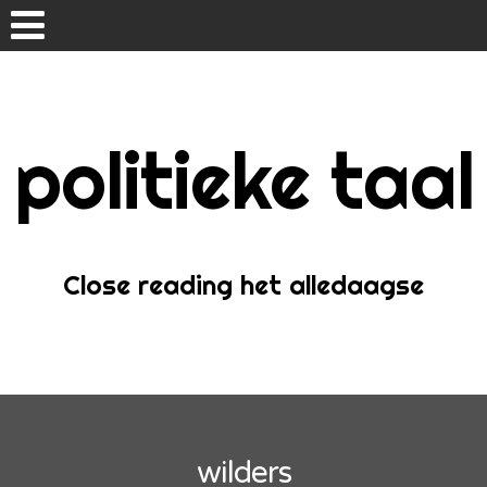
Skip
to
content
politieke taal
Home
Over
Close reading het alledaagse
wilders