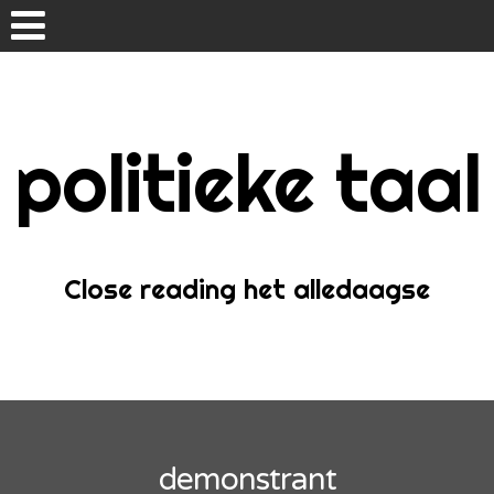
Skip
to
content
politieke taal
Home
Over
Close reading het alledaagse
demonstrant