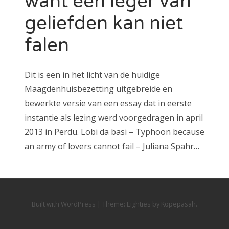
want een leger van
geliefden kan niet
falen
Dit is een in het licht van de huidige
Maagdenhuisbezetting uitgebreide en
bewerkte versie van een essay dat in eerste
instantie als lezing werd voorgedragen in april
2013 in Perdu. Lobi da basi – Typhoon because
an army of lovers cannot fail – Juliana Spahr…
Built with WordPress
|
Theme:
Eighties
by
Kopepasah
.